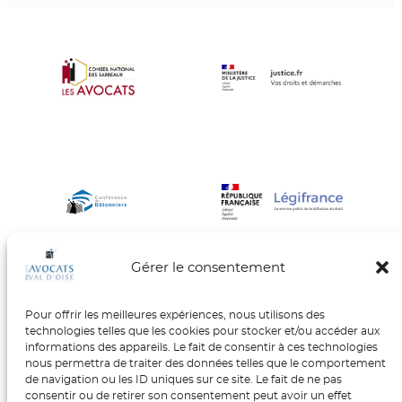
euros. TVA : 263.33, provision mensuelle
sur charges 73 euros. Dépôt…
Gérer le consentement
Pour offrir les meilleures expériences, nous utilisons des
Barreau du Val d’Oise
technologies telles que les cookies pour stocker et/ou accéder aux
informations des appareils. Le fait de consentir à ces technologies
Maison de l’Avocat
nous permettra de traiter des données telles que le comportement
de navigation ou les ID uniques sur ce site. Le fait de ne pas
6, rue Taillepied 95300 PONTOISE
consentir ou de retirer son consentement peut avoir un effet