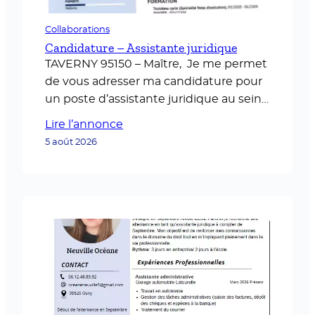
Collaborations
Candidature – Assistante juridique
TAVERNY 95150 – Maître, Je me permet
de vous adresser ma candidature pour
un poste d’assistante juridique au sein
de votre cabinet. Ayant une expérience
Lire l’annonce
de vingt ans en qualité d’assistante
5 août 2026
juridique, j’ai acquis des compétences
solides en gestion de dossiers,
communication avec les clients et les
différents organes judiciaires,
organisation de l’agenda et rédaction…