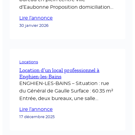
d’Eaubonne Proposition domiciliation
avec mise à disposition : 1 jour /
Lire l’annonce
semaine 230€ TTC / mois Entrée /
30 janvier 2026
sortie indépendantes Pour plus
d’informations, veuillez contacter le : 06
60 19 36 40
Locations
Location d’un local professionnel à
Enghien-les-Bains
ENGHIEN-LES-BAINS – Situation : rue
du Général de Gaulle Surface : 60.35 m²
Entrée, deux bureaux, une salle
d’attente, cuisine séparée et WC.
Lire l’annonce
Disponible dès le 15 septembre 2025.
17 décembre 2025
Montant du loyer mensuel soumis à la
TVA (hors charges et TVA) : 1 316.67