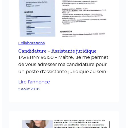
Collaborations
Candidature – Assistante juridique
TAVERNY 95150 – Maître, Je me permet
de vous adresser ma candidature pour
un poste d’assistante juridique au sein
de votre cabinet. Ayant une expérience
Lire l’annonce
de vingt ans en qualité d’assistante
5 août 2026
juridique, j’ai acquis des compétences
solides en gestion de dossiers,
communication avec les clients et les
différents organes judiciaires,
organisation de l’agenda et rédaction…