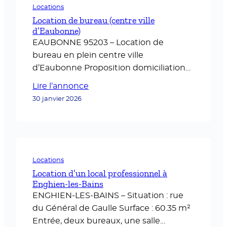
Locations
Location de bureau (centre ville
d’Eaubonne)
EAUBONNE 95203 – Location de
bureau en plein centre ville
d’Eaubonne Proposition domiciliation
avec mise à disposition : 1 jour /
Lire l’annonce
semaine 230€ TTC / mois Entrée /
30 janvier 2026
sortie indépendantes Pour plus
d’informations, veuillez contacter le : 06
60 19 36 40
Locations
Location d’un local professionnel à
Enghien-les-Bains
ENGHIEN-LES-BAINS – Situation : rue
du Général de Gaulle Surface : 60.35 m²
Entrée, deux bureaux, une salle